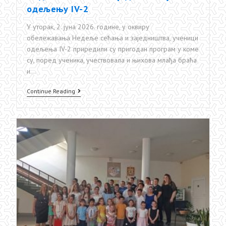
одељењу IV-2
У уторак, 2. јуна 2026. године, у оквиру
обележавања Недеље сећања и заједништва, ученици
одељења IV-2 приредили су пригодан програм у коме
су, поред ученика, учествовала и њихова млађа браћа
и…
Недеља
Continue Reading
сећања
и
заједништва
у
одељењу
IV-
2