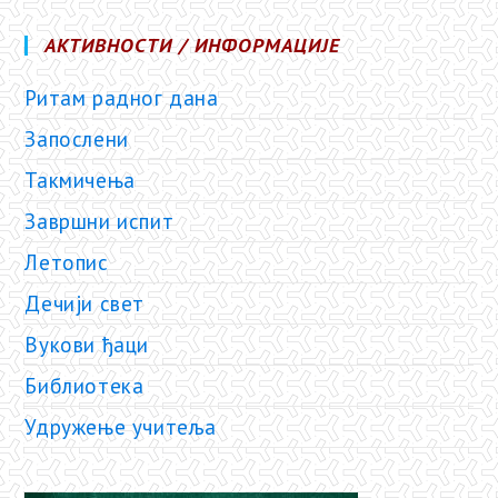
АКТИВНОСТИ / ИНФОРМАЦИЈЕ
Ритам радног дана
Запослени
Такмичења
Завршни испит
Летопис
Дечији свет
Вукови ђаци
Библиотека
Удружење учитеља