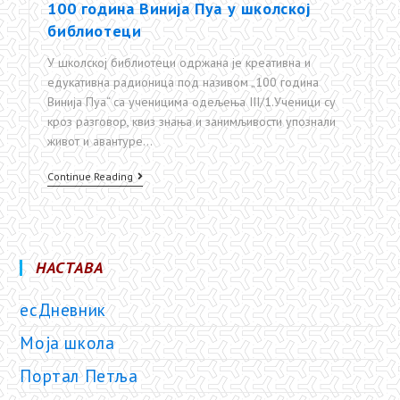
100 година Винија Пуа у школској
библиотеци
У школској библиотеци одржана је креативна и
едукативна радионица под називом „100 година
Винија Пуа“ са ученицима одељења III/1.Ученици су
кроз разговор, квиз знања и занимљивости упознали
живот и авантуре…
100
Continue Reading
година
Винија
Пуа
у
НАСТАВА
школској
есДневник
библиотеци
Моја школа
Портал Петља