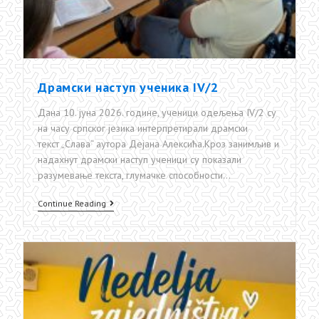
Драмски наступ ученика IV/2
Дана 10. јуна 2026. године, ученици одељења IV/2 су
на часу српског језика интерпретирали драмски
текст „Слава“ аутора Дејана Алексића.Кроз занимљив и
надахнут драмски наступ ученици су показали
разумевање текста, глумачке способности…
Драмски
Continue Reading
наступ
ученика
IV/2