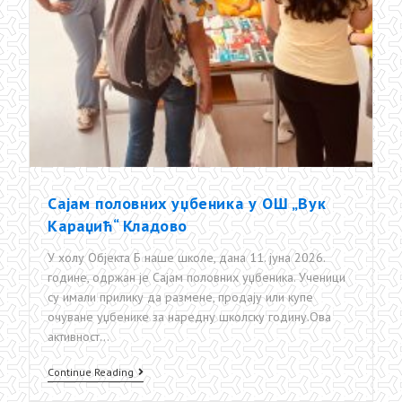
Сајам половних уџбеника у ОШ „Вук
Караџић“ Кладово
У холу Објекта Б наше школе, дана 11. јуна 2026.
године, одржан је Сајам половних уџбеника. Ученици
су имали прилику да размене, продају или купе
очуване уџбенике за наредну школску годину.Ова
активност…
Сајам
Continue Reading
половних