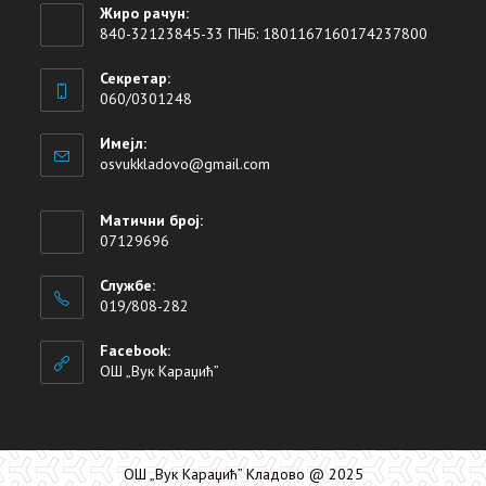
Жиро рачун:
840-32123845-33 ПНБ: 1801167160174237800
Секретар:
060/0301248
Имејл:
osvukkladovo@gmail.com
Матични број:
07129696
Службе:
019/808-282
Facebook:
ОШ „Вук Караџић”
ОШ „Вук Караџић” Кладово @ 2025