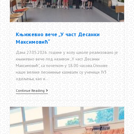
Књижевно вече „У част Десанки
Максимовић“
Дана 27.05.2026. године у холу школе реализовано је
књижевно вече под називом „У част Десанки
Максимовић“, са почетком у 18.00 часова.Стихове
наше велике песникиње казивали су ученици IV3
одељења, као и…
Књижевно
Continue Reading
вече
„У
част
Десанки
Максимовић“