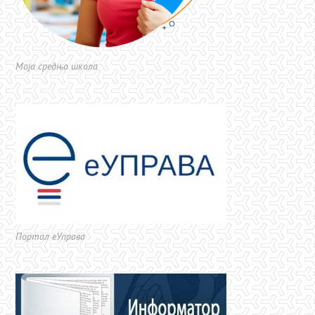
Моја средња школа
Портал еУправа