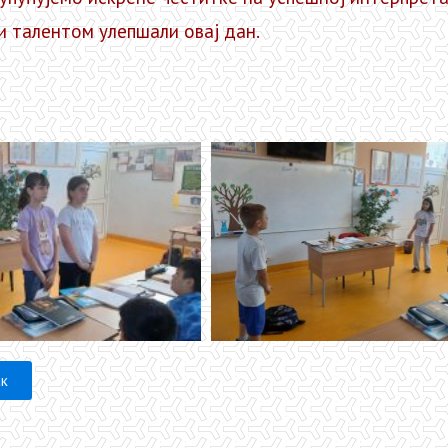
и талентом улепшали овај дан.
ак