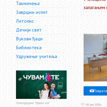
Такмичења
залагањем 
Завршни испит
Летопис
Дечији свет
Вукови ђаци
Библиотека
Удружење учитеља
Поврат
Платформа "Чувам те"
10. јун 2026.