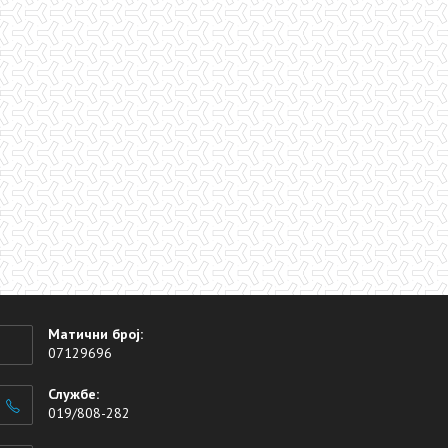
Матични број:
07129696
Службе:
019/808-282