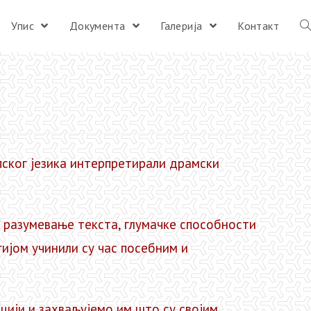
Упис
Документа
Галерија
Контакт
рпског језика интерпретирали драмски
 разумевање текста, глумачке способности
ијом учинили су час посебним и
цији и захваљујемо им што су својим