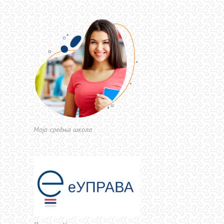
Моја средња школа