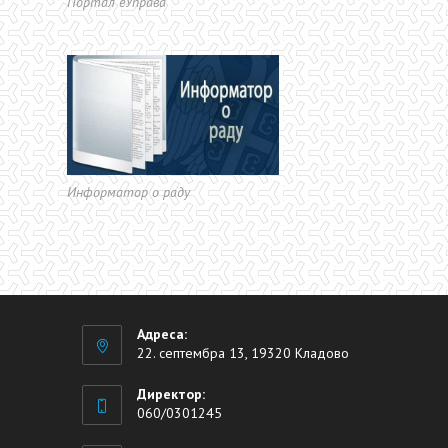
Портал еУправа
Информатор о раду
Адреса:
22. септембра 13, 19320 Кладово
Директор:
060/0301245