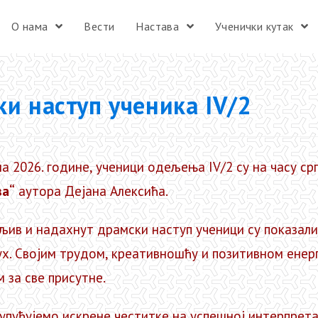
О нама
Вести
Настава
Ученички кутак
и наступ ученика IV/2
на 2026. године, ученици одељења IV/2 су на часу с
ва“
аутора Дејана Алексића.
љив и надахнут драмски наступ ученици су показали
ух. Својим трудом, креативношћу и позитивном енерг
 за све присутне.
упућујемо искрене честитке на успешној интерпрета