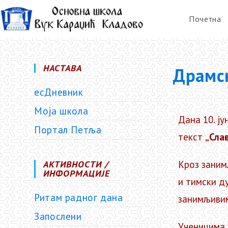
Почетна
НАСТАВА
Драмск
есДневник
Моја школа
Дана 10. ју
Портал Петља
текст
„Сла
АКТИВНОСТИ /
Кроз заним
ИНФОРМАЦИЈЕ
и тимски д
Ритам радног дана
занимљивим
Запослени
Ученицима 