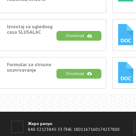
Izvestaj sa uglednog
casa SLUSALAC
Download
DO
C
Formular za strucno
usavrsavanje
Download
DO
C
Жиро рачун:
840-32123845-33 ПНБ: 1801167160174237800