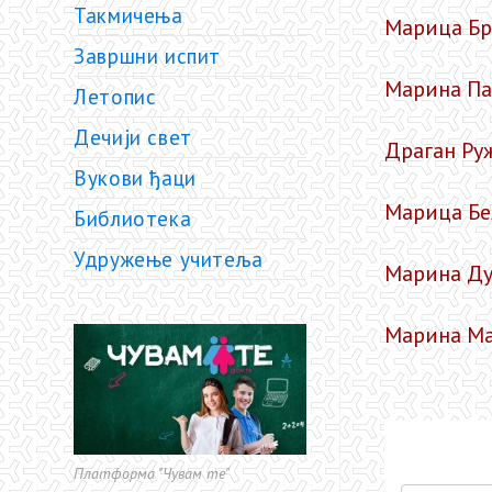
Такмичења
Марица Бр
Завршни испит
Марина Па
Летопис
Дечији свет
Драган Ру
Вукови ђаци
Марица Бе
Библиотека
Удружење учитеља
Марина Ду
Марина Ма
Платформа "Чувам те"