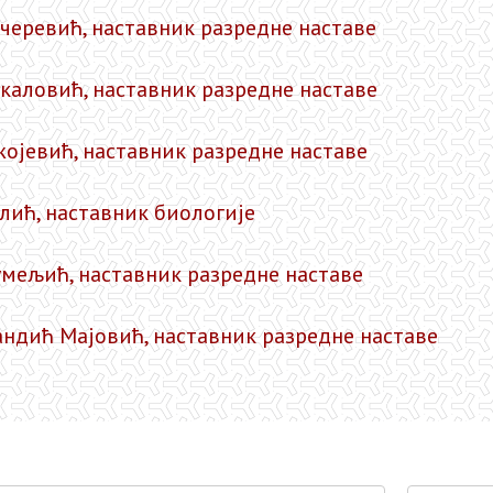
черевић, наставник разредне наставе
каловић, наставник разредне наставе
жојевић, наставник разредне наставе
лић, наставник биологије
мељић, наставник разредне наставе
ндић Мајовић, наставник разредне наставе