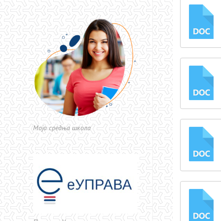
DO
C
DO
C
Моја средња школа
DO
C
DO
C