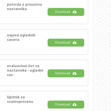
potvrda o prisustvu
nastavnika
Download
najava oglednih
casova
Download
evaluacioni list za
nastavnike - ogledni
Download
cas
Upitnik za
ssamoprocenu
Download