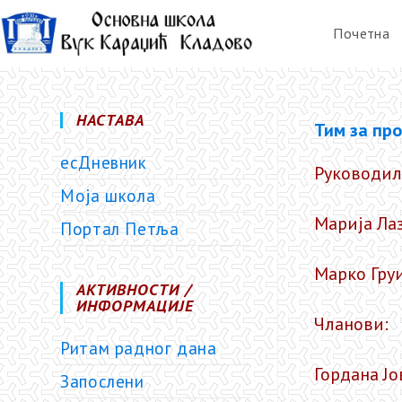
Почетна
НАСТАВА
Тим за пр
есДневник
Руководил
Моја школа
Марија Ла
Портал Петља
Марко Груи
АКТИВНОСТИ /
ИНФОРМАЦИЈЕ
Чланови:
Ритам радног дана
Гордана Ј
Запослени