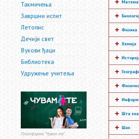
Матема
Такмичења
Завршни испит
Биологи
Летопис
Физика
Дечији свет
Хемија
Вукови ђаци
Историј
Библиотека
Географ
Удружење учитеља
Физичко
Информа
Шта зна
Шах
Платформа "Чувам те"