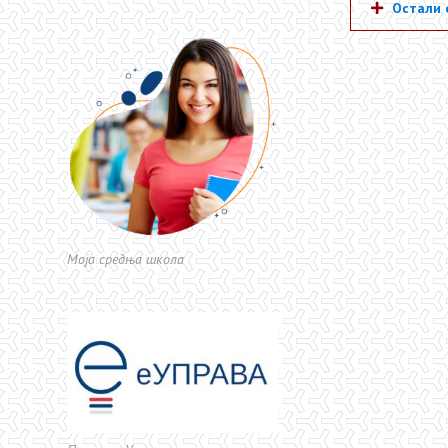
Остали о
Моја средња школа