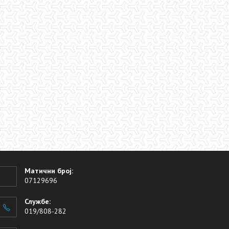
Матични број:
07129696
Службе:
019/808-282