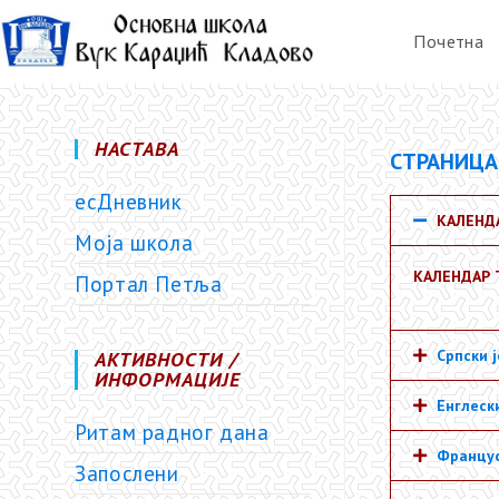
Почетна
НАСТАВА
СТРАНИЦА
есДневник
КАЛЕНД
Моја школа
КАЛЕНДАР 
Портал Петља
Српски 
АКТИВНОСТИ /
ИНФОРМАЦИЈЕ
Енглеск
Ритам радног дана
Францус
Запослени