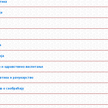
тика
ја
а
ија
 и здравствено васпитање
тика и рачунарство
ш о саобраћају