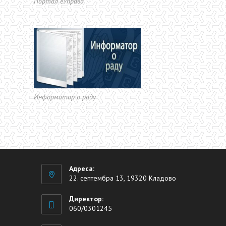
Портал еУправа
Информатор о раду
Адреса:
22. септембра 13, 19320 Кладово
Директор:
060/0301245