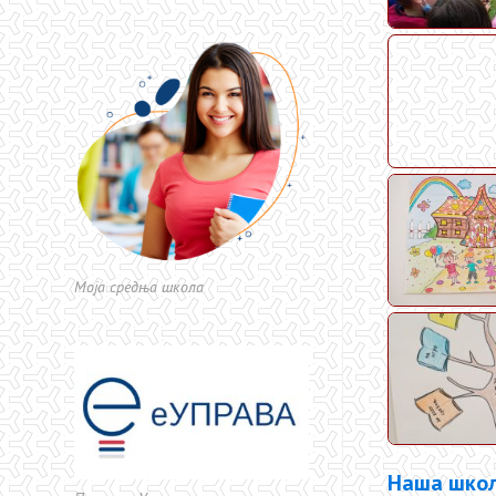
Моја средња школа
Наша школ