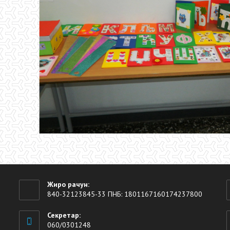
адост и креативност
Жиро рачун:
840-32123845-33 ПНБ: 1801167160174237800
Секретар:
060/0301248