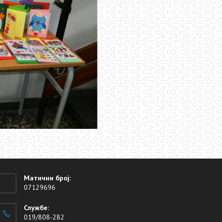
Д
Матични број:
07129696
Службе:
019/808-282