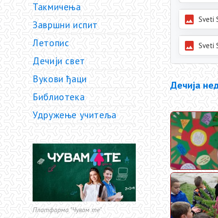
Такмичења
Завршни испит
Летопис
Дечији свет
Вукови ђаци
Дечија не
Библиотека
Удружење учитеља
Платформа "Чувам те"