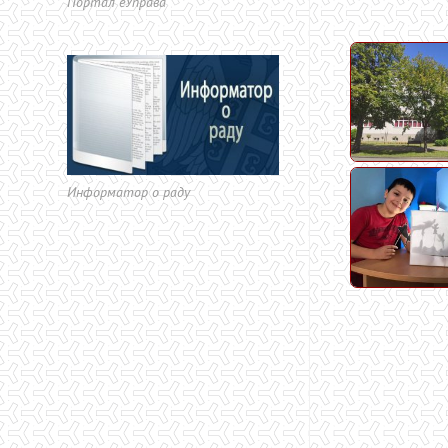
Портал еУправа
Информатор о раду