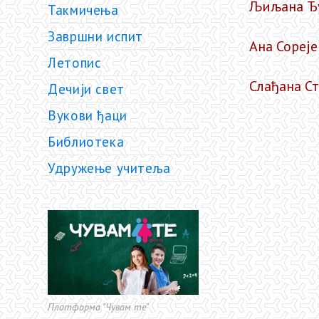
Љиљана Ђу
Такмичења
Завршни испит
Ана Сореј
Летопис
Слађана С
Дечији свет
Вукови ђаци
Библиотека
Удружење учитеља
Платформа "Чувам те"