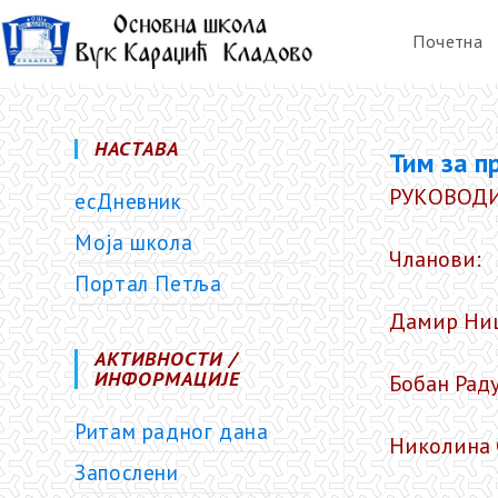
Почетна
НАСТАВА
Тим за п
РУКОВОДИ
есДневник
Моја школа
Чланови:
Портал Петља
Дамир Ниц
АКТИВНОСТИ /
ИНФОРМАЦИЈЕ
Бобан Рад
Ритам радног дана
Николина 
Запослени