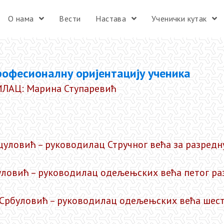
О нама
Вести
Настава
Ученички кутак
рофесионалну оријентацију ученика
ЛАЦ: Марина Ступаревић
уловић – руководилац Стручног већа за разредн
уловић – руководилац одељењских већа петог ра
Србуловић – руководилац одељењских већа шест