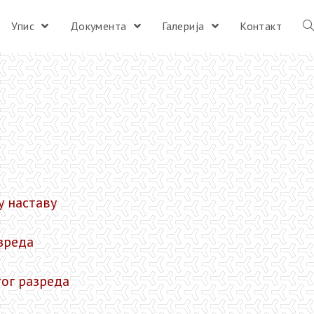
Упис
Документа
Галерија
Контакт
у наставу
зреда
ог разреда