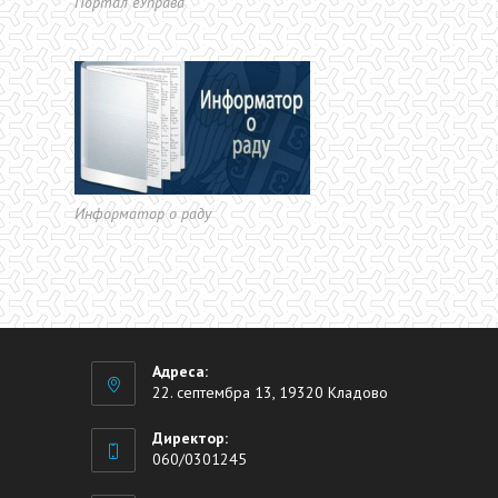
Портал еУправа
Информатор о раду
Адреса:
22. септембра 13, 19320 Кладово
Директор:
060/0301245