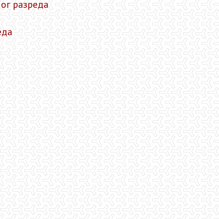
ог разреда
еда