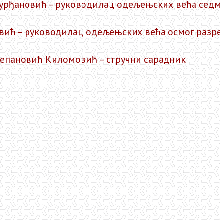
рђановић – руководилац одељењских већа седм
евић – руководилац одељењских већа осмог разр
тепановић Киломовић – стручни сарадник