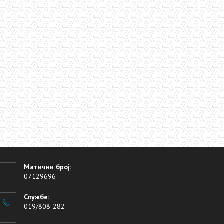
Матични број:
07129696
Службе:
019/808-282