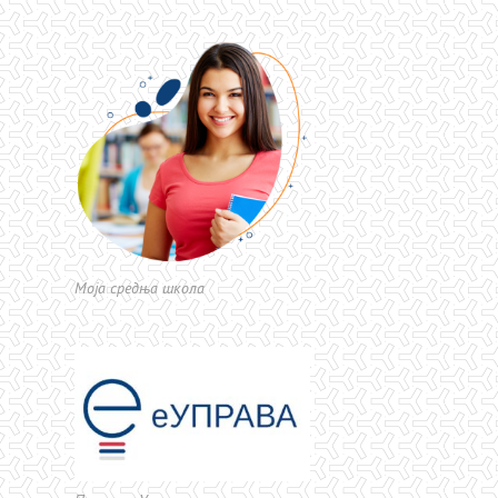
Моја средња школа