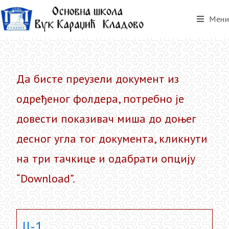
Мени
Да бисте преузели документ из
одређеног фолдера, потребно је
довести показивач миша до доњег
десног угла тог документа, кликнути
на три тачкице и одабрати опцију
“Download”.
II-1