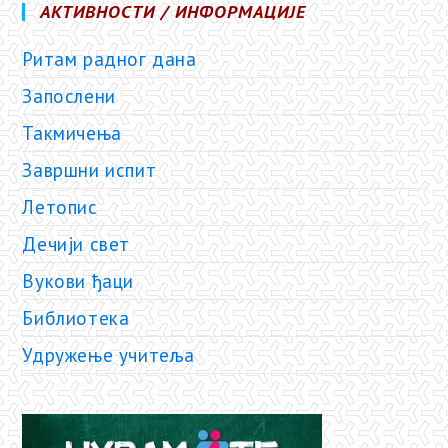
АКТИВНОСТИ / ИНФОРМАЦИЈЕ
Ритам радног дана
Запослени
Такмичења
Завршни испит
Летопис
Дечији свет
Вукови ђаци
Библиотека
Удружење учитеља