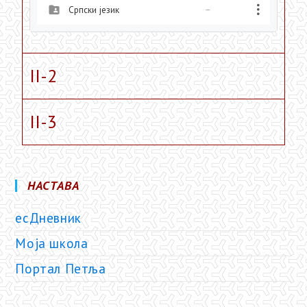
Српски језик
—
II-2
II-3
НАСТАВА
есДневник
Моја школа
Портал Петља