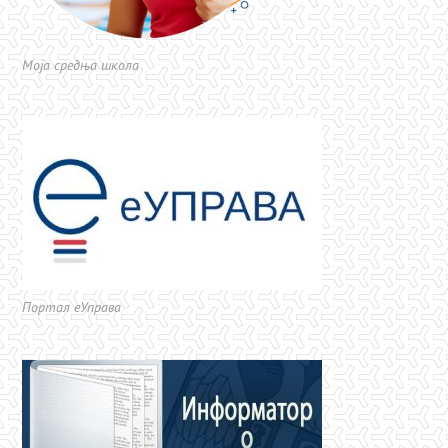
Моја средња школа
Портал еУправа