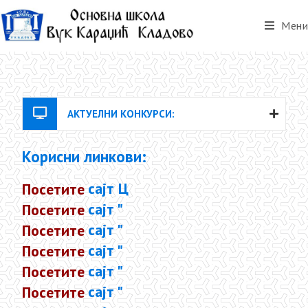
Мени
АКТУЕЛНИ КОНКУРСИ:
Корисни линкови:
Посетите
с
а
ј
т
Ц
е
н
Посетите
с
а
ј
т
"
М
е
Посетите
с
а
ј
т
"
B
r
Посетите
с
а
ј
т
"
Н
Т
Посетите
с
а
ј
т
"
Ц
е
Посетите
с
а
ј
т
"
С
Т