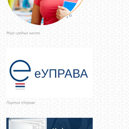
Моја средња школа
Портал еУправа