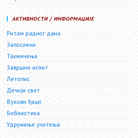
АКТИВНОСТИ / ИНФОРМАЦИЈЕ
Ритам радног дана
Запослени
Такмичења
Завршни испит
Летопис
Дечији свет
Вукови ђаци
Библиотека
Удружење учитеља