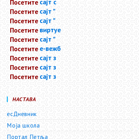
Посетите
с
а
ј
т
с
а
Посетите
с
а
ј
т
"
О
п
Посетите
с
а
ј
т
"
П
и
Посетите
в
и
р
т
у
е
л
н
Посетите
с
а
ј
т
"
П
р
Посетите
е
-
в
е
ж
б
а
о
Посетите
с
а
ј
т
з
а
Посетите
с
а
ј
т
з
а
Посетите
с
а
ј
т
з
а
НАСТАВА
есДневник
Моја школа
Портал Петља