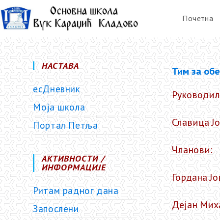
Почетна
НАСТАВА
Тим за об
есДневник
Руководил
Моја школа
Славица Ј
Портал Петља
Чланови:
АКТИВНОСТИ /
ИНФОРМАЦИЈЕ
Гордана Ј
Ритам радног дана
Дејан Мих
Запослени