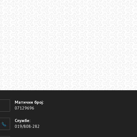
Матични број:
07129696
Службе:
019/808-282