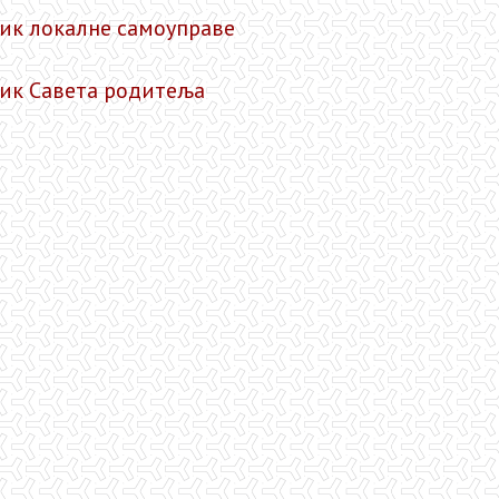
ик локалне самоуправе
ик Савета родитеља