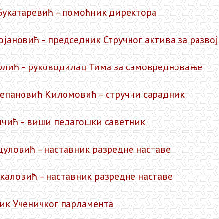
Букатаревић – помоћник директора
ојановић – председник Стручног актива за разво
лић – руководилац Тима за самовредновање
тепановић Киломовић – стручни сарадник
ичић – виши педагошки саветник
уловић – наставник разредне наставе
каловић – наставник разредне наставе
ик Ученичког парламента