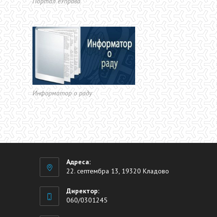
Портал еУправа
Информатор о раду
Адреса:
22. септембра 13, 19320 Кладово
Директор:
060/0301245