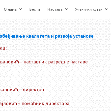
О нама
Вести
Настава
Ученички кутак
езбеђивање квалитета и развоја установе
ац:
овановић – наставник разредне наставе
овановић – директор
ајловић – помоћник директора