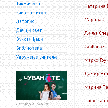
Такмичења
Катарина 
Завршни испит
Марина Ст
Летопис
Дечији свет
Љиља Спер
Вукови ђаци
Слађана С
Библиотека
Удружење учитеља
Марко Гру
Дамир Ниц
Марина Па
Представн
Платформа "Чувам те"