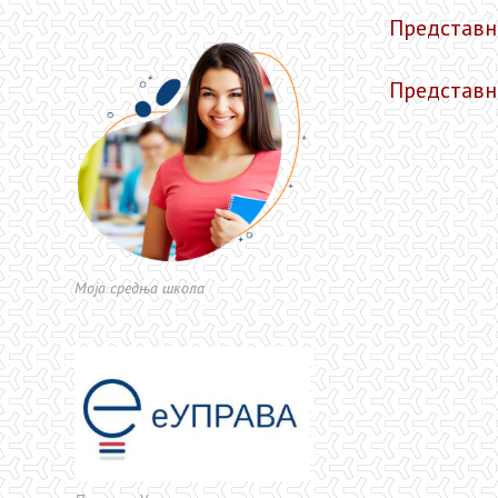
Представн
Представн
Моја средња школа