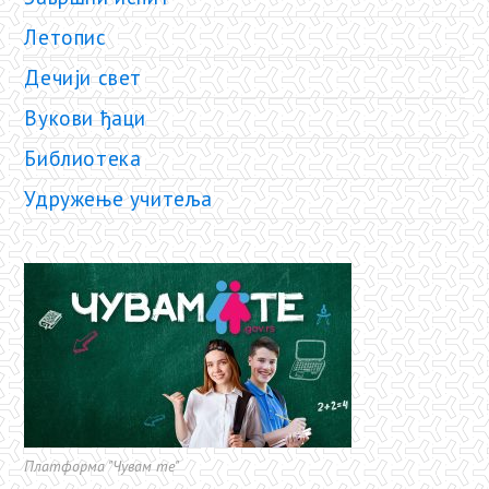
Летопис
Дечији свет
Вукови ђаци
Библиотека
Удружење учитеља
Платформа "Чувам те"