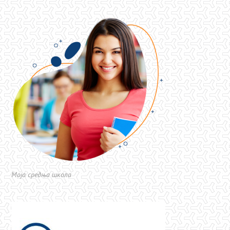
Моја средња школа