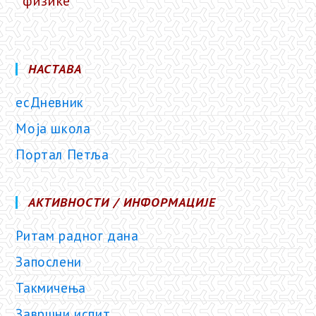
физике
НАСТАВА
есДневник
Моја школа
Портал Петља
АКТИВНОСТИ / ИНФОРМАЦИЈЕ
Ритам радног дана
Запослени
Такмичења
Завршни испит