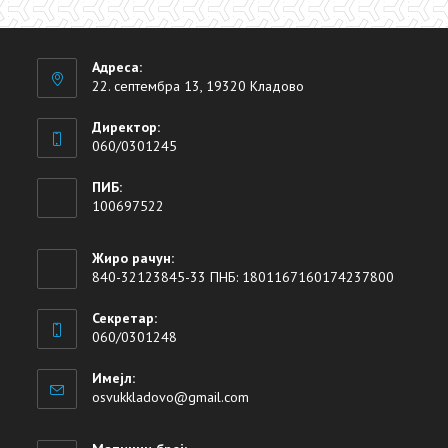
Адреса:
22. септембра 13, 19320 Кладово
Директор:
060/0301245
ПИБ:
100697522
Жиро рачун:
840-32123845-33 ПНБ: 1801167160174237800
Секретар:
060/0301248
Имејл:
osvukkladovo@gmail.com