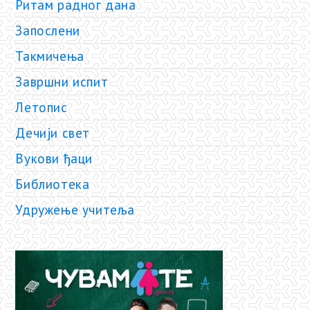
Ритам радног дана
Запослени
Такмичења
Завршни испит
Летопис
Дечији свет
Вукови ђаци
Библиотека
Удружење учитеља