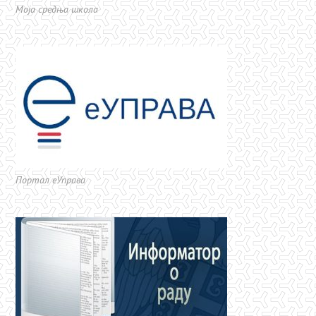
Моја средња школа
Портал еУправа