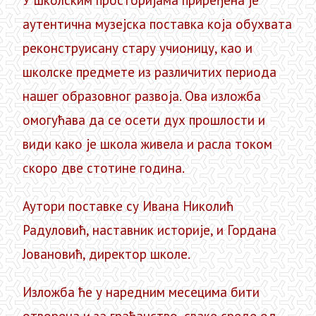
У школским просторијама приређена је
аутентична музејска поставка која обухвата
реконструисану стару учионицу, као и
школске предмете из различитих периода
нашег образовног развоја. Ова изложба
омогућава да се осети дух прошлости и
види како је школа живела и расла током
скоро две стотине година.
Аутори поставке су Ивана Николић
Радуловић, наставник историје, и Гордана
Јовановић, директор школе.
Изложба ће у наредним месецима бити