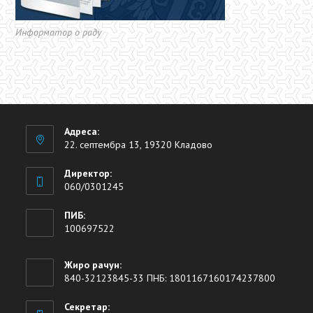
Информатор о раду
Адреса:
22. септембра 13, 19320 Кладово
Директор:
060/0301245
ПИБ:
100697522
Жиро рачун:
840-32123845-33 ПНБ: 1801167160174237800
Секретар: