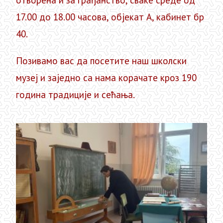
отворена и за грађанство, сваке среде од
17.00 до 18.00 часова, објекат А, кабинет бр
40.
Позивамо вас да посетите наш школски
музеј и заједно са нама корачате кроз 190
година традиције и сећања.