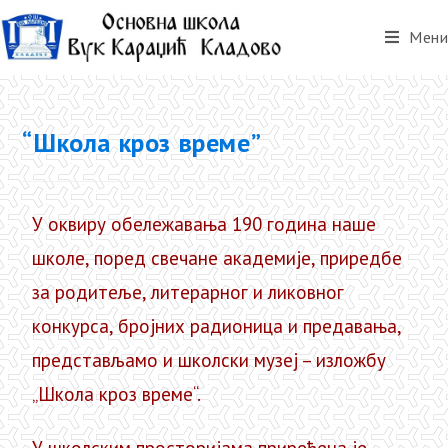
Мени
“Школа кроз време”
У оквиру обележавања 190 година наше
школе, поред свечане академије, приредбе
за родитеље, литерарног и ликовног
конкурса, бројних радионица и предавања,
представљамо и школски музеј – изложбу
„Школа кроз време“.