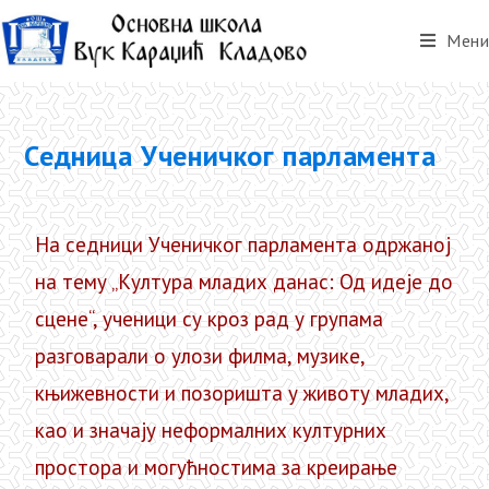
Мени
Седница Ученичког парламента
На седници Ученичког парламента одржаној
на тему „Култура младих данас: Од идеје до
сцене“, ученици су кроз рад у групама
разговарали о улози филма, музике,
књижевности и позоришта у животу младих,
као и значају неформалних културних
простора и могућностима за креирање