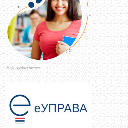
Моја средња школа