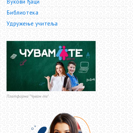
Вукови ђаци
Библиотека
Удружење учитеља
Платформа "Чувам те"