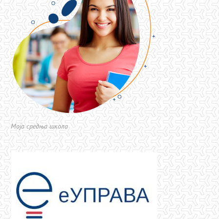
Моја средња школа