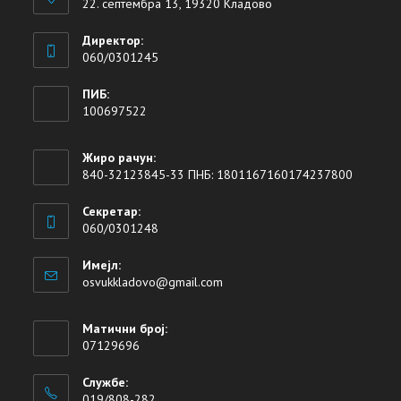
22. септембра 13, 19320 Кладово
Директор:
060/0301245
ПИБ:
100697522
Жиро рачун:
840-32123845-33 ПНБ: 1801167160174237800
Секретар:
060/0301248
Имејл:
osvukkladovo@gmail.com
Матични број:
07129696
Службе:
019/808-282