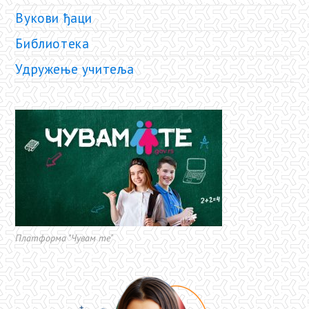
Вукови ђаци
Библиотека
Удружење учитеља
Платформа "Чувам те"