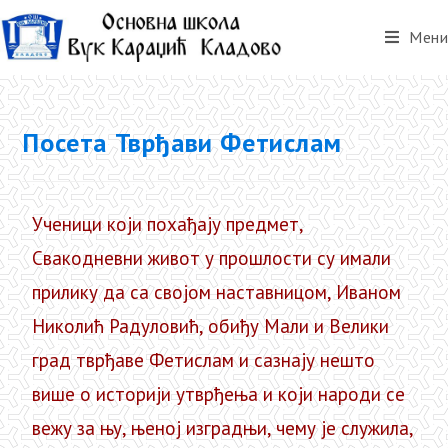
Мени
Посета Тврђави Фетислам
Ученици који похађају предмет,
Свакодневни живот у прошлости су имали
прилику да са својом наставницом, Иваном
Николић Радуловић, обиђу Мали и Велики
град тврђаве Фетислам и сазнају нешто
више о историји утврђења и који народи се
вежу за њу, њеној изградњи, чему је служила,