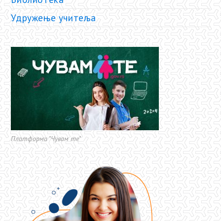
Удружење учитеља
Платформа "Чувам те"