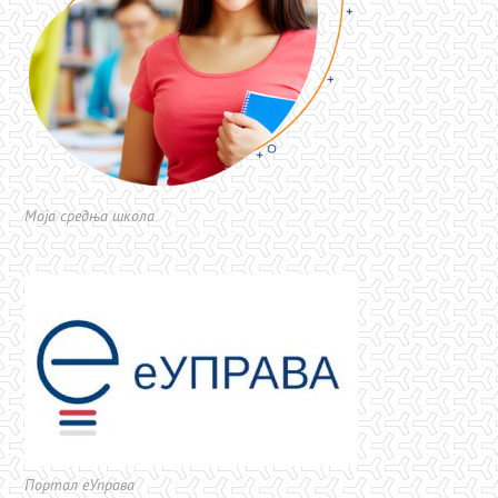
Моја средња школа
Портал еУправа