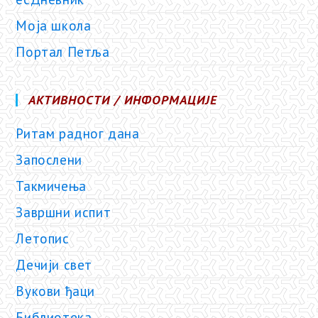
Моја школа
Портал Петља
АКТИВНОСТИ / ИНФОРМАЦИЈЕ
Ритам радног дана
Запослени
Такмичења
Завршни испит
Летопис
Дечији свет
Вукови ђаци
Библиотека