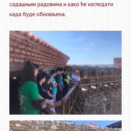
садашњим радовима и како ће изгледати
када буде обновљена.