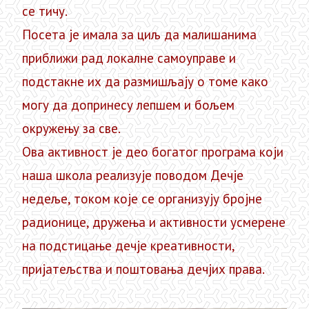
се тичу.
Посета је имала за циљ да малишанима
приближи рад локалне самоуправе и
подстакне их да размишљају о томе како
могу да допринесу лепшем и бољем
окружењу за све.
Ова активност је део богатог програма који
наша школа реализује поводом Дечје
недеље, током које се организују бројне
радионице, дружења и активности усмерене
на подстицање дечје креативности,
пријатељства и поштовања дечјих права.