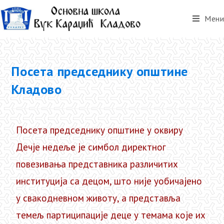
Мени
Посета председнику општине
Кладово
Посета председнику општине у оквиру
Дечје недеље је симбол директног
повезивања представника различитих
институција са децом, што није уобичајено
у свакодневном животу, а представља
темељ партиципације деце у темама које их