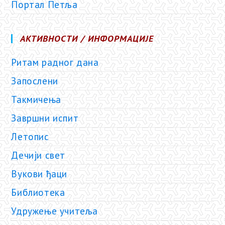
Портал Петља
АКТИВНОСТИ / ИНФОРМАЦИЈЕ
Ритам радног дана
Запослени
Такмичења
Завршни испит
Летопис
Дечији свет
Вукови ђаци
Библиотека
Удружење учитеља