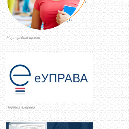
Моја средња школа
Портал еУправа