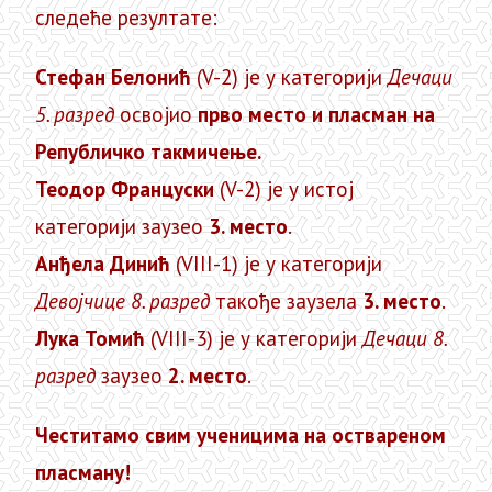
следеће резултате:
Стефан Белонић
(V-2) је у категорији
Дечаци
5. разред
освојио
прво место и пласман на
Републичко такмичење.
Теодор Француски
(V-2) је у истој
категорији заузео
3. место
.
Анђела Динић
(VIII-1) је у категорији
Девојчице 8. разред
такође заузела
3. место
.
Лука Томић
(VIII-3) је у категорији
Дечаци 8.
разред
заузео
2. место
.
Честитамо свим ученицима на оствареном
пласману!