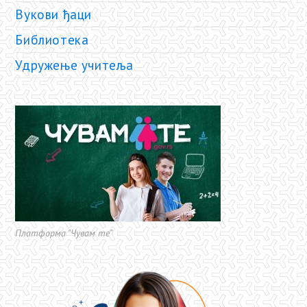
Вукови ђаци
Библиотека
Удружење учитеља
Платформа "Чувам те"