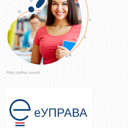
Моја средња школа