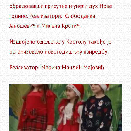
обрадовавши присутне и унели дух Нове
године.
Реализатори:
Слободанка
Јаношевић и Милена Крстић.
Издвојенo одељење у Костолу такође је
организовало новогодишњну приредбу.
Реализатор: Марина Мандић Мајовић