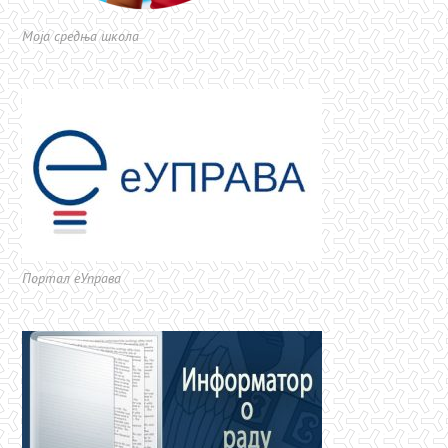
Моја средња школа
Портал еУправа