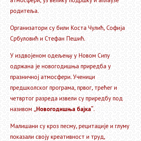
атмосфери, уз велику подршку и аплаузе
родитеља.
Организатори су били Коста Чулић, Софија
Србуловић и Стефан Пешић.
У издвојеном одељењу у Новом Сипу
одржана је новогодишња приредба у
празничној атмосфери. Ученици
предшколског програма, првог, трећег и
четвртог разреда извели су приредбу под
називом
„Новогодишња бајка“
.
Малишани су кроз песму, рецитације и глуму
показали своју креативност и труд,