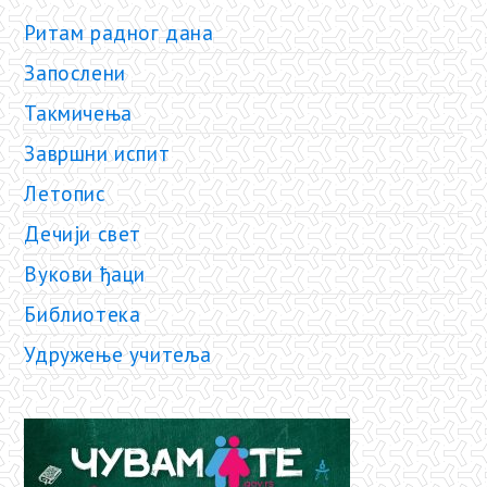
Ритам радног дана
Запослени
Такмичења
Завршни испит
Летопис
Дечији свет
Вукови ђаци
Библиотека
Удружење учитеља