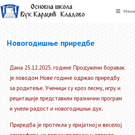
Мени
Новогодишње приредбе
Дана 25.12.2025. године Продужени боравак
је поводом Нове године одржао приредбу
за родитеље. Ученици су кроз песму, игру и
рецитације представили празнични програм
и унели радост и новогодишњи дух.
Приредба је протекла у пријатној и веселој