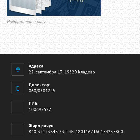
Информатор о раду
Адреса:
22. септембра 13, 19320 Кладово
Директор:
060/0301245
ПИБ:
100697522
Жиро рачун:
840-32123845-33 ПНБ: 1801167160174237800