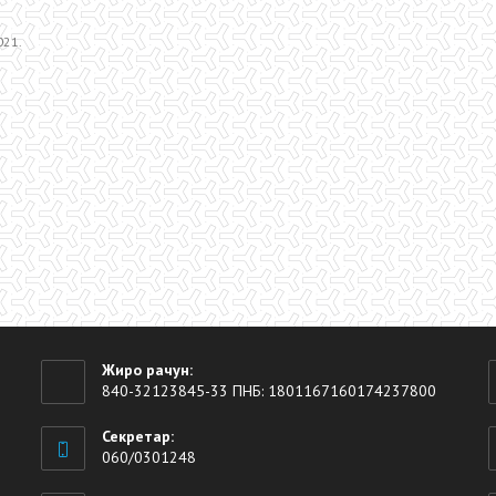
021.
Жиро рачун:
840-32123845-33 ПНБ: 1801167160174237800
Секретар:
060/0301248