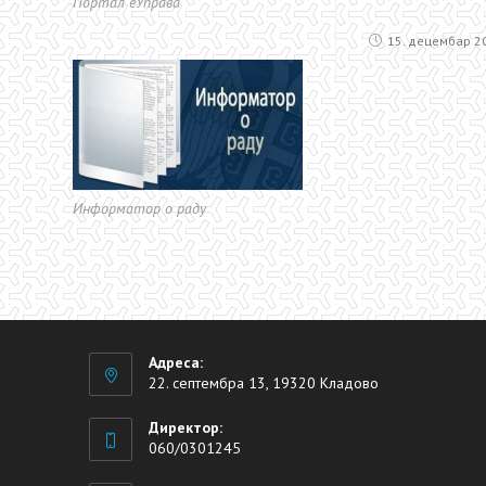
Портал еУправа
15. децембар 2
Информатор о раду
Адреса:
22. септембра 13, 19320 Кладово
Директор:
060/0301245