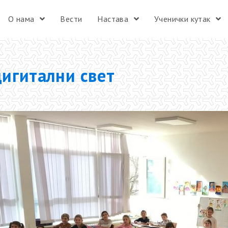
О нама
Вести
Настава
Ученички кутак
дигитални свет