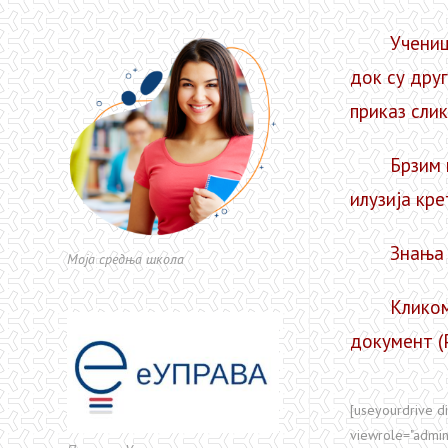
Ученици су
док су дру
приказ слик
Брзим прит
илузија кр
Знања и ве
Моја средња школа
Кликом на 
документ (P
[useyourdrive 
viewrole="admini