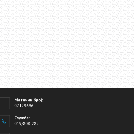
Матични број:
07129696
Службе:
019/808-282