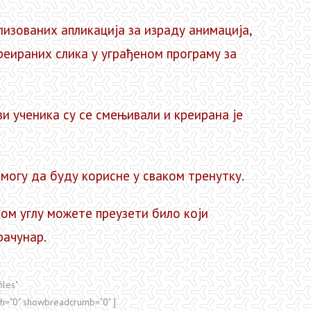
ованих апликација за израду анимација,
еираних слика у уграђеном програму за
ученика су се смењивали и креирана је
гу да буду корисне у сваком тренутку.
м углу можете преузети било који
рачунар.
les"
rch="0" showbreadcrumb="0" ]