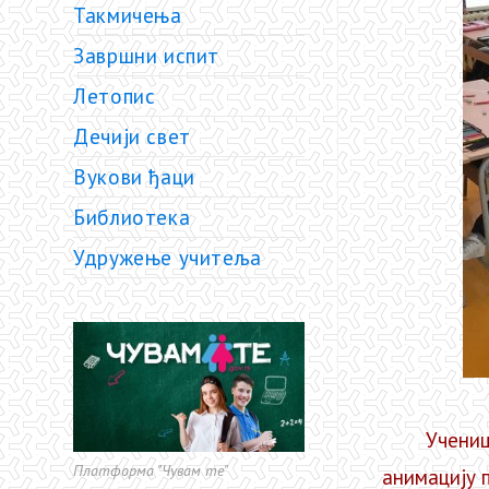
Такмичења
Завршни испит
Летопис
Дечији свет
Вукови ђаци
Библиотека
Удружење учитеља
Ученици II
Платформа "Чувам те"
анимацију 