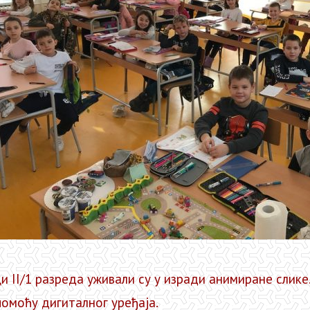
/1 разреда уживали су у изради анимиране слике. 
помоћу дигиталног уређаја.