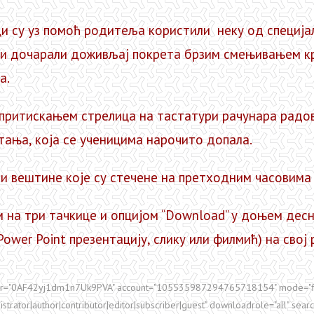
 уз помоћ родитеља користили неку од специјализ
ги дочарали доживљај покрета брзим смењивањем кр
а.
искањем стрелица на тастатури рачунара радови 
етања, која се ученицима нарочито допала.
штине које су стечене на претходним часовима мо
три тачкице и опцијом “Download” у доњем десно
ower Point презентацију, слику или филмић) на свој 
dir="0AF42yj1dm1n7Uk9PVA" account="105535987294765718154" mode="fi
strator|author|contributor|editor|subscriber|guest" downloadrole="all" sea