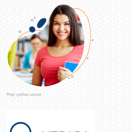
Моја средња школа