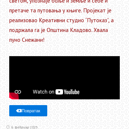
светом, упознаје боље и земље и себе и
претаче та путовања у књиге. Пројекат је
реализовао Kреативни студио “Путоказ”, а
подржала га је Општина Kладово. Хвала
пуно Снежани!
Повратак
6. фебруар 2025.