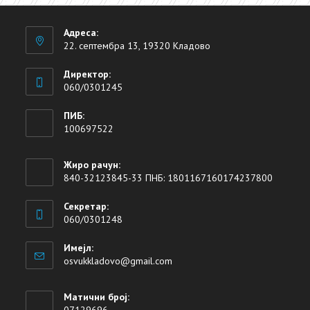
Адреса:
22. септембра 13, 19320 Кладово
Директор:
060/0301245
ПИБ:
100697522
Жиро рачун:
840-32123845-33 ПНБ: 1801167160174237800
Секретар:
060/0301248
Имејл:
osvukkladovo@gmail.com
Матични број: