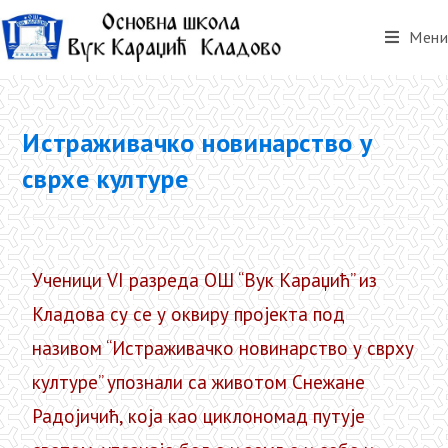
Мени
Истраживачко новинарство у
сврхе културе
Ученици VI разреда ОШ “Вук Kараџић” из
Kладова су се у оквиру пројекта под
називом “Истраживачко новинарство у сврху
културе” упознали са животом Снежане
Радојичић, која као циклономад путује