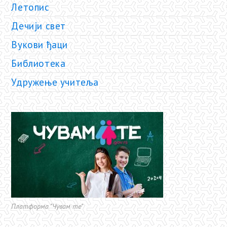
Летопис
Дечији свет
Вукови ђаци
Библиотека
Удружење учитеља
Платформа "Чувам те"