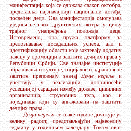
манифестација која се одржава сваког октобра,
представља најзначајнији национални догађај
посвећен деци. Ова манифестација омогућава
уједињење свих друштвених актера у циљу
трајног унапређења положаја деце.
Истовремено, она пружа платформу за
препознавање досадашњих успеха, али и
идентификацију области које захтевају додатну
пажњу у промоцији и заштити дечијих права у
Републици Србији. Све значајне институције
образовања и културе, социјалне и здравствене
заштите препознају значај
Дечје недеље
и
учествују у реализацији, доприносећи
успешнијој сарадњи између државе, цивилних
организација, струковних тела, као и
појединаца који су ангажовани на заштити
дечијих права.
Дечја недеља
се сваке године дочекује уз
велику радост, представљајући највеселију
седмицу у годишњем календару. Током овог