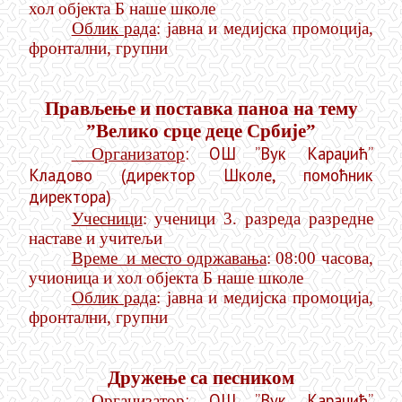
хол објекта Б наше школе
Облик рада
: јавна и медијска промоција,
фронтални, групни
Прављење и поставка паноа на тему
”Велико срце деце Србије”
: ОШ ”Вук Караџић”
Организатор
Кладово (директор Школе, помоћник
директора)
Учесници
: ученици 3.
разреда разредне
наставе и учитељи
Време и место одржавања
: 08:00 часова,
учионица и хол објекта Б наше школе
Облик рада
: јавна и медијска промоција,
фронтални, групни
Дружење са песником
: ОШ ”Вук Караџић”
Организатор