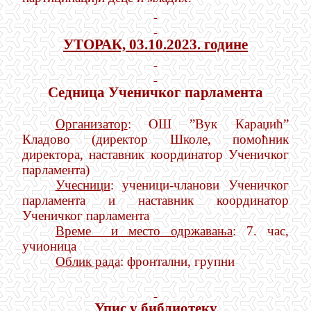
УТОРАК, 03.10.2023. године
Седница Ученичког парламента
Организатор
: ОШ ”Вук Караџић”
Кладово (директор Школе, помоћник
директора, наставник координатор Ученичког
парламента)
Учесници
: ученици-чланови Ученичког
парламента и наставник координатор
Ученичког парламента
Време и место одржавања
: 7. час,
учионица
Облик рада
: фронтални, групни
Упис у библиотеку