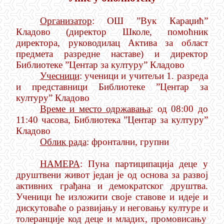
Организатор
: ОШ ”Вук Караџић”
Кладово (директор Школе, помоћник
директора, руководилац Актива за област
предмета разредне наставе) и директор
Библиотеке ”Центар за културу” Кладово
Учесници
: ученици и учитељи 1. разреда
и представници Библиотеке ”Центар за
културу” Кладово
Време и место одржавања
: од 08:00 до
11:40 часова, Библиотека ”Центар за културу”
Кладово
Облик рада
: фронтални, групни
НАМЕРА
:
Пуна партиципација деце у
друштвени живот један је од основа за развој
активних грађана и демократског друштва
.
Ученици ће и
зложи
ти
своје ставове и идеје и
дискутоваће о развијању и неговању културе
и
толеранције код деце и младих, промовисању