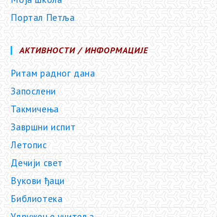
Портал Петља
АКТИВНОСТИ / ИНФОРМАЦИЈЕ
Ритам радног дана
Запослени
Такмичења
Завршни испит
Летопис
Дечији свет
Вукови ђаци
Библиотека
Удружење учитеља