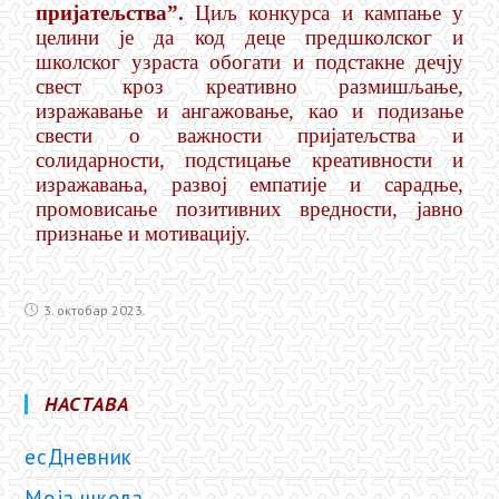
пријатељства
”
.
Циљ конкурса и кампање у
целини је да код деце предшколског и
школског узраста обогати и подстакне дечју
свест кроз креативно размишљање,
изражавање и ангажовање, као и подизање
свести о важности пријатељства и
солидарности, подстицање креативности и
изражавања, развој
емпатије и сарадње,
промовисање позитивних вредности, јавно
признање и мотивацију.
3. октобар 2023.
НАСТАВА
есДневник
Моја школа