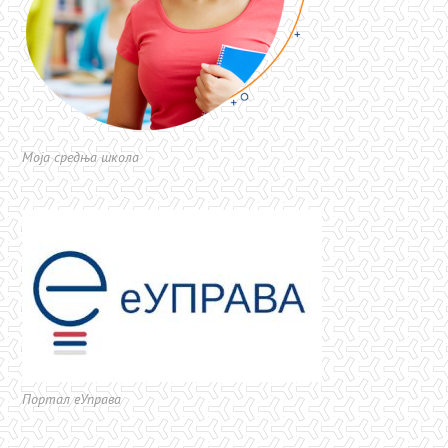
Моја средња школа
Портал еУправа