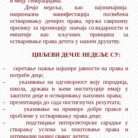
и међу генерацијама.
Дечја недеља,
као најзначајнија
национална манифестација посвећена
остваривању дечијих права, пружа савршену
прилику за промоцију значаја солидарности и
емпатије као кључних принципа за
остваривање права детета у нашем друштву.
ЦИЉЕВИ ДЕЧЈЕ НЕДЕЉЕ СУ:
–
скретање пажње најшире јавности на права и
потребе деце;
–
указивање на одговорност коју породица,
школа, држава и њене институције имају у
заштити деце и остваривању њихових права;
–
презентација до сада постигнутих резултата;
–
указивање на примере добре праксе и
проблеме у остваривању права деце;
–
подстицање интерсекторске сарадње у
стварању услова за поштовање права и
оптимални развој сваког детета;