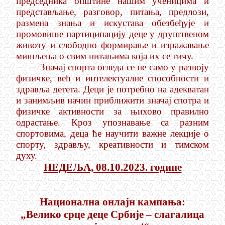
председника општине нашим ученицима и
представљање, разговор, питања, предлози,
размена знања и искустава обезбеђује и
промовише партиципацију деце у друштвеном
животу и слободно формирање и изражавање
мишљења о свим питањима која их се тичу.
Значај спорта огледа се не само у развоју
физичке, већ и интелектуалне способности и
здравља детета. Деци је потребно на адекватан
и занимљив начин приближити значај спотра и
физичке активности за њихово правилно
одрастање. Кроз упознавање са разним
спортовима, деца ће научити важне лекције о
спорту, здрављу, креативности и тимском
духу.
НЕДЕЉА, 08.10.2023. године
Н
ационална онлајн кампања:
„Велико срце деце Србије – слагалица