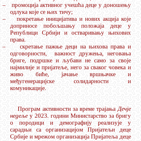
–
промоција активног учешћа деце у доношењу
одлука које се њих тичу;
–
покретање иницијатива и нових акција које
доприносе побољшању положаја деце у
Републици Србији и остваривању њихових
права.
–
скретање пажње деци на њихова права и
одговорности, важност дружења, неговања
бриге, подршке и љубави не само за своје
најмилије и пријатеље, него за сваког човeка и
живо биће, јачање вршњачке и
међугенерацијске солидарности и
комуникације.
Програм активности за време трајања
Дечје
недеље
у 2023. години Министарство за бригу
о породици и демографију реализује у
сарадњи са организацијом Пријатељи деце
Србије и мрежом организација Пријатеља деце