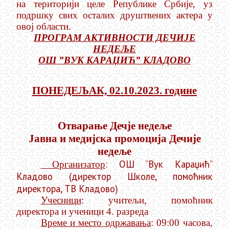
на територији целе Републике Србије, уз
подршку свих осталих друштвених актера у
овој области.
ПРОГРАМ АКТИВНОСТИ ДЕЧИЈЕ
НЕДЕЉЕ
ОШ ”ВУК КАРАЏИЋ” КЛАДОВО
ПОНЕДЕЉАК, 02.10.2023. године
Отварање Дечје недеље
Јавна и медијска промоција Дечије
недеље
: ОШ ”Вук Караџић”
Организатор
Кладово (директор Школе, помоћник
директора, ТВ Кладово)
Учесници
: учитељи, помоћник
директора и ученици 4. разреда
Време и место одржавања
: 09:00 часова,