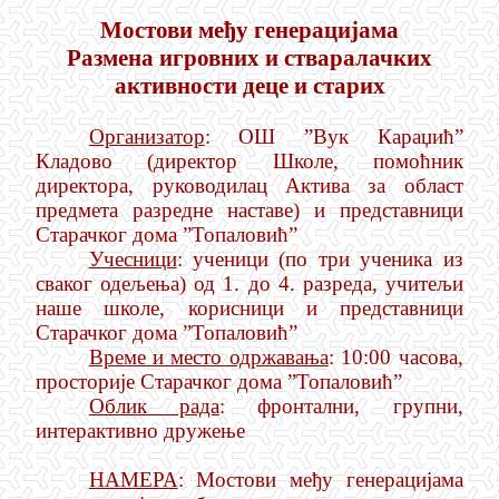
Мостови међу генерацијама
Размена игровних и стваралачких
активности деце и старих
Организатор
: ОШ ”Вук Караџић”
Кладово (директор Школе, помоћник
директора, руководилац Актива за област
предмета разредне наставе) и представници
Старачког дома ”Топаловић”
Учесници
: ученици (по три ученика из
сваког одељења) од 1. до 4. разреда, учитељи
наше школе, корисници и представници
Старачког дома ”Топаловић”
Време и место одржавања
: 10:00 часова,
просторије Старачког дома ”Топаловић”
Облик рада
: фронтални, групни,
интерактивно дружење
НАМЕРА
:
Мостови међу генерацијама