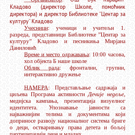
Кладово (директор Школе, помоћник
директора) и директор Библиотеке ”Центар за
културу” Кладово
Учесници
: ученици и учитељи 1.
разреда, представници Библиотеке ”Центар за
културу” Кладово и песникиња Мирјана
Даниловић
Време и место одржавања
: 10:00 часова,
хол објекта Б наше школе
Облик рада
: фронтални, групни,
интерактивно дружење
НАМЕРА
: Представљање садржаја и
циљева Програма активности
Дечије недеље,
медијска кампања, презентација визуелног
идентитета. Упознавање јавности са
најважнијим телима и документима који
доприносе развоју националног система бриге
о деци, остваривању права детета и бољој
партиципацији деце и младих.