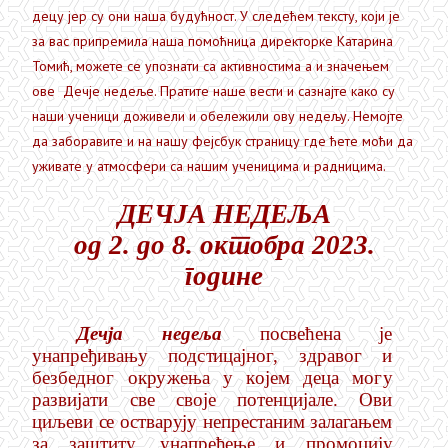
децу јер су они наша будућност. У следећем тексту, који је
за вас припремила наша помоћница директорке Катарина
Томић, можете се упознати са активностима а и значењем
ове Дечје недеље. Пратите наше вести и сазнајте како су
наши ученици доживели и обележили ову недељу. Немојте
да заборавите и на нашу фејсбук страницу где ћете моћи да
уживате у атмосфери са нашим ученицима и радницима.
ДЕЧЈА НЕДЕЉА
од
2
. до
8
. октобра 202
3
.
године
Д
е
чја нед
е
ља
посвећена
је
унапр
е
ђива
њ
у п
о
д
с
т
иц
а
јно
г
, здравог и
бе
з
бедног ок
р
у
ж
ења у
к
о
јем
д
еца мо
г
у
разв
и
ј
ат
и све св
о
је п
о
т
енц
и
ј
а
ле. Ови
ц
и
љеви
с
е о
с
т
ва
р
у
ју непре
с
т
аним з
а
ла
г
ањем
за заш
т
и
т
у
, унапр
е
ђење и промоц
и
ју