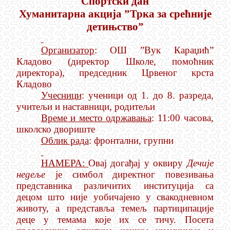
Спортски дан
Хуманитарна акција ”Трка за срећније
детињство”
Организатор
: ОШ ”Вук Караџић”
Кладово (директор Школе, помоћник
директора), председник Црвеног крста
Кладово
Учесници
: ученици од 1. до 8. разреда,
учитељи и наставници, родитељи
Време и место одржавања
: 11:00 часова,
школско двориште
Облик рада
: фронтални, групни
НАМЕРА:
Овај догађај у оквиру
Дечије
недеље
је симбол директног повезивања
представника различитих институција са
децом што није уобичајено у свакодневном
животу, а представља темељ партиципације
деце у темама које их се тичу. Посета