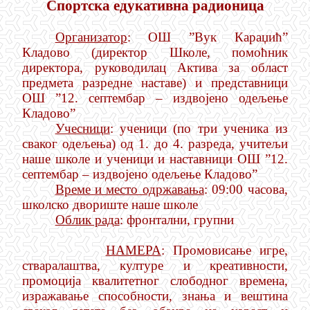
Спортска едукативна радионица
Организатор
: ОШ ”Вук Караџић”
Кладово (директор Школе, помоћник
директора, руководилац Актива за област
предмета разредне наставе) и представници
ОШ ”12. септембар – издвојено одељење
Кладово”
Учесници
: ученици (по три ученика из
сваког одељења) од 1. до 4. разреда, учитељи
наше школе и ученици и наставници ОШ ”12.
септембар – издвојено одељење Кладово”
Време и место одржавања
: 09:00 часова,
школско двориште наше школе
Облик рада
: фронтални, групни
НАМЕРА
: Промовисање игре,
стваралаштва, културе и креативности,
промоција квалитетног слободног времена,
изражавање способности, знања и вештина