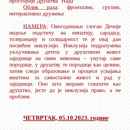
просторије Друштва ”Нада”
Облик рада
: фронтални, групни,
интерактивно дружење
НАМЕРА
: Овогодишњи слоган Дечије
недеље подстичу на емпатију, сарадњу,
толеранцију и солидарност те је овај дан
посвећен инклузији. Инклузија подразумева
укључивање детета у друштвени живот
заједнице на свим нивоима – унутар саме
породице, у друштву те породице као целине,
затим следи образовање и процеси усвајања
вештина за самостални живот и рад у
заједници. Оно што морамо схватити као
друштво, јесте да је инклузија право, а не
проблем.
ЧЕТВРТАК, 05.10.2023. године