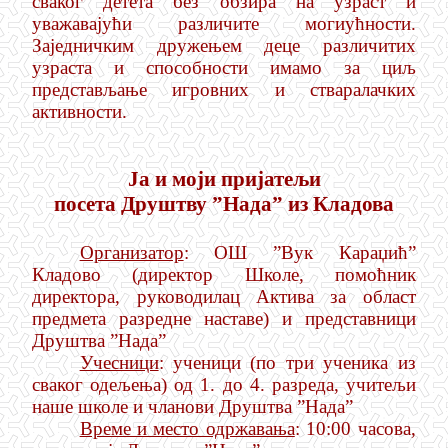
сваког детета без обзира на узраст и
уважавајући различите могиућности.
Заједничким дружењем деце различитих
узраста и способности имамо за циљ
представљање игровних и стваралачких
активности.
Ја и моји пријатељи
посета Друштву ”Нада” из Кладова
Организатор
: ОШ ”Вук Караџић”
Кладово (директор Школе, помоћник
директора, руководилац Актива за област
предмета разредне наставе) и представници
Друштва ”Нада”
Учесници
: ученици (по три ученика из
сваког одељења) од 1. до 4. разреда, учитељи
наше школе и чланови Друштва ”Нада”
Време и место одржавања
: 10:00 часова,