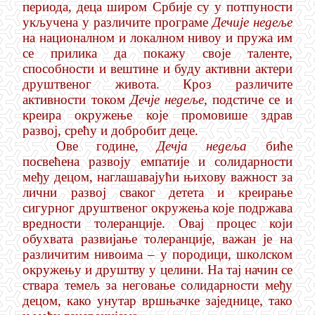
периода, деца широм Србије су у потпуности
укључена у различите програме
Дечије недеље
на националном и локалном нивоу и пружа им
се прилика да покажу своје таленте,
способности и вештине и буду активни актери
друштвеног живота. Кроз различите
активности током
Дечје недеље,
подстиче се и
креира окружење које промовише здрав
развој, срећу и добробит деце.
Ове године,
Дечја недеља
биће
посвећена развоју емпатије и солидарности
међу децом, наглашавајући њихову важност за
лични развој сваког детета и креирање
сигурног друштвеног окружења које подржава
вредности толеранције. Овај процес који
обухвата развијање толеранције, важан је на
различитим нивоима – у породици, школском
окружењу и друштву у целини. На тај начин се
ствара темељ за неговање солидарности међу
децом, како унутар вршњачке заједнице, тако