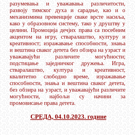
разумевања и уважавања различитости,
развоју тимског духа и сарадње, као и
о
механизмима превенције сваке врсте насиља,
како у образовном систему, тако у друштву у
целини.
Промоција дечјих права са посебним
акцентом на игру, стваралаштво, културу и
креативност; изражавање способности, знања
и вештина сваког детета без обзира на узраст и
уважавајући различите могућности;
подстицање заједничког дружења. Игра,
стваралаштво, култура и креативност,
квалитетно слободно време, изражавање
способности, знања и вештина сваког детета,
без обзира на узраст, и уважавајући различите
могућности, најбољи су начини за
промовисање права детета.
СРЕДА, 04.10.2023. године