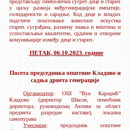
представљају симболички сусрет деце и старих
у циљу развоја међугенерацијске емпатије,
солидарности и сарадње. Код деце и младих
подстиче поштовање животног искуства
старих суграђана, размену знања и вештина и
успостављање квалитетне, срдачне и отворене
комуникације између деце и старих.
ПЕТАК, 06.10.2023. године
Посета председника општине Кладово и
садња дрвета генерације
Организатор
: ОШ ”Вук Караџић”
Кладово (директор Школе, помоћник
директора, руководилац Актива за област
предмета разредне наставе), локална
самопурава
Учесници
: председник општине