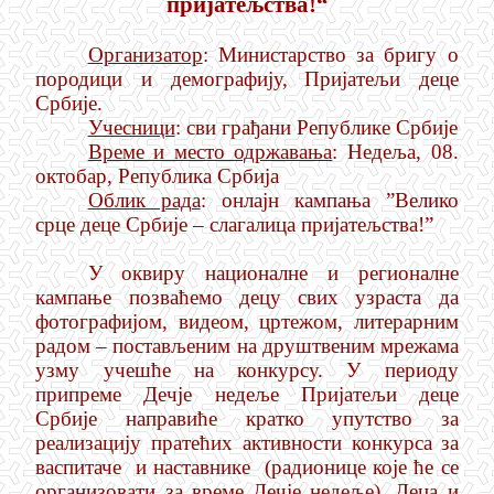
пријатељства!“
Организатор
:
Министарство за бригу о
породици и демографију,
Пријатељи деце
Србије.
Учесници
: с
ви грађани Републике Србије
Време и место одржавања
:
Недеља, 08.
октобар, Република Србија
Облик рада
: онлајн к
ампања
”
Велико
срце деце Србије – слагалица пријатељства!
”
У оквиру националне и регионалне
кампање позваћемо децу свих узраста да
фотографијом, видеом, цртежом, литерарним
радом – постављеним на друштвеним мрежама
узму учешће на конкурсу. У периоду
припреме Дечје недеље Пријатељи деце
Србије направиће кратко упутство за
реализацију пратећих активности конкурса
за
васпитаче и наставнике (радионице које ће се
организовати за време Дечје недеље). Деца и