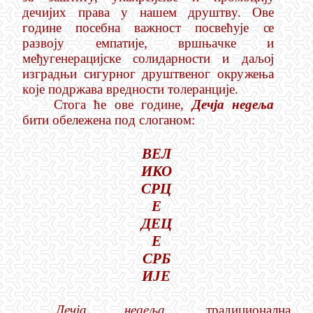
д
еч
и
јих права у нашем д
р
уш
т
в
у
. Ове
г
о
дине по
с
е
бна важно
с
т посве
ћ
у
је
с
е
разв
о
ју емп
ати
је, вршњ
а
ч
к
е и
м
е
ђ
у
г
енерац
и
јс
к
е
с
о
лидарно
с
т
и и д
а
љ
о
ј
из
г
радњи си
г
урног д
р
уш
т
веног ок
р
у
ж
ења
к
о
је п
о
д
р
ж
ава вредно
с
т
и
т
о
леранц
и
је.
С
т
о
г
а ће ове
г
о
дине,
Д
е
чја нед
е
ља
би
т
и об
е
ле
ж
ена п
о
д
с
ло
г
аном:
В
Е
Л
И
К
О
СРЦ
Е
ДЕЦ
Е
СРБ
ИЈЕ
Дечја недеља,
традиционална