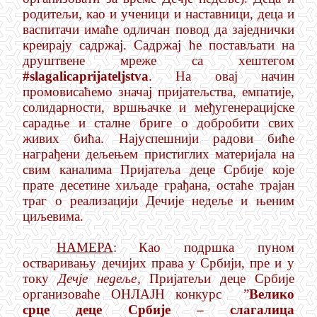
родитељи, као и ученици и наставници, деца и
васпитачи имаће одличан повод да заједнички
креирају садржај. Садржај ће постављати на
друштвене мреже са хештегом
#slagalicaprijateljstva
. На овај начин
промовисаћемо значај пријатељства, емпатије,
солидарности, вршњачке и међугенерацијске
сарадње и сталне бриге о добробити свих
живих бића. Најуспешнији радови биће
награђени дељењем пристиглих материјала на
свим каналима Пријатеља деце Србије које
прате десетине хиљаде грађана, остаће трајан
траг о реализацији Дечије недеље и њеним
циљевима.
НАМЕРА
:
Као подршка пуном
остваривању дечијих права у Србији, пре и у
току
Дечје недеље
,
Пријатељи деце Србије
организоваће ОНЛАЈН конкурс
”
Велико
срце деце Србије – слагалица