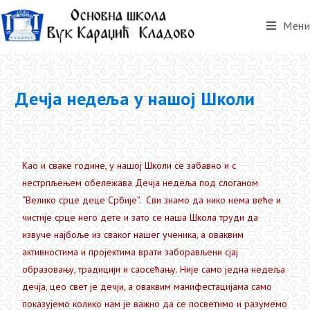
Мени
Дечја недеља у нашој Школи
Као и сваке године, у нашој Школи се забавно и с
нестрпљењем обележава Дечја недеља под слоганом
“Велико срце деце Србије”. Сви знамо да нико нема веће и
чистије срце него дете и зато се наша Школа труди да
извуче најбоље из сваког нашег ученика, а оваквим
активностима и пројектима врати заборављени сјај
образовању, традицији и саосећању. Није само једна недеља
дечја, цео свет је дечји, а оваквим манифестацијама само
показујемо колико нам је важно да се посветимо и разумемо