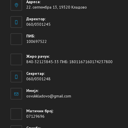
Адреса:
22. септембра 13, 19320 Кладово
Директор:
060/0301245
ПИБ:
100697522
Жиро рачун:
840-32123845-33 ПНБ: 1801167160174237800
Секретар:
060/0301248
Имејл:
osvukkladovo@gmail.com
Матични број:
07129696