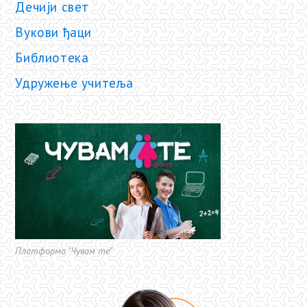
Дечији свет
Вукови ђаци
Библиотека
Удружење учитеља
Платформа "Чувам те"