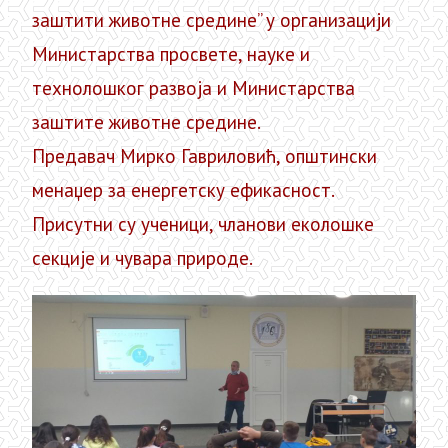
заштити животне средине” у организацији
Министарства просвете, науке и
технолошког развоја и Министарства
заштите животне средине.
Предавач Мирко Гавриловић, општински
менаџер за енергетску ефикасност.
Присутни су ученици, чланови еколошке
секције и чувара природе.