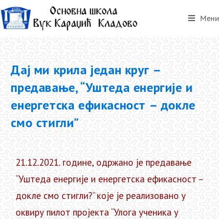
Мени
Дај ми крила један круг –
предавање, “Уштеда енергије и
енергетска ефикасност – докле
смо стигли”
21.12.2021. године, одржано је предавање
“Уштеда енергије и енергетска ефикасност –
докле смо стигли?” које је реализовано у
оквиру пилот пројекта “Улога ученика у