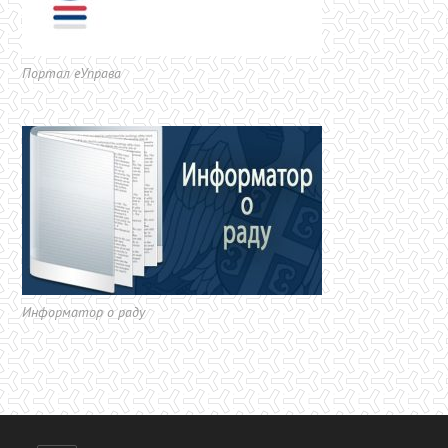
Портал еУправа
Информатор о раду