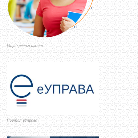
Моја средња школа
Портал еУправа