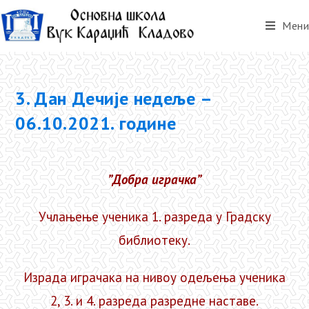
Мени
3. Дан Дечије недеље –
06.10.2021. године
”Добра играчка”
Учлањење ученика 1. разреда у Градску
библиотеку.
Израда играчака на нивоу одељења ученика
2, 3. и 4. разреда разредне наставе.