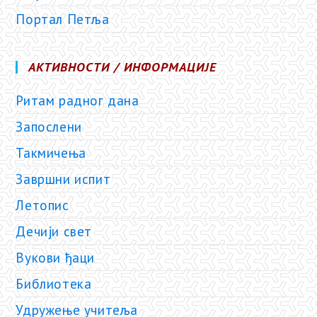
Портал Петља
АКТИВНОСТИ / ИНФОРМАЦИЈЕ
Ритам радног дана
Запослени
Такмичења
Завршни испит
Летопис
Дечији свет
Вукови ђаци
Библиотека
Удружење учитеља